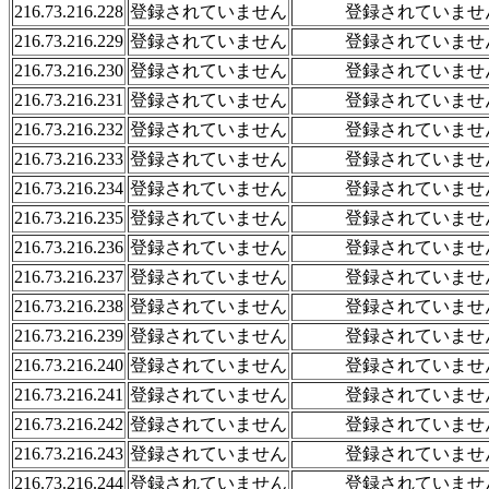
216.73.216.228
登録されていません
登録されていませ
216.73.216.229
登録されていません
登録されていませ
216.73.216.230
登録されていません
登録されていませ
216.73.216.231
登録されていません
登録されていませ
216.73.216.232
登録されていません
登録されていませ
216.73.216.233
登録されていません
登録されていませ
216.73.216.234
登録されていません
登録されていませ
216.73.216.235
登録されていません
登録されていませ
216.73.216.236
登録されていません
登録されていませ
216.73.216.237
登録されていません
登録されていませ
216.73.216.238
登録されていません
登録されていませ
216.73.216.239
登録されていません
登録されていませ
216.73.216.240
登録されていません
登録されていませ
216.73.216.241
登録されていません
登録されていませ
216.73.216.242
登録されていません
登録されていませ
216.73.216.243
登録されていません
登録されていませ
216.73.216.244
登録されていません
登録されていませ