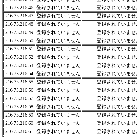
216.73.216.46
登録されていません
登録されていませ
216.73.216.47
登録されていません
登録されていませ
216.73.216.48
登録されていません
登録されていませ
216.73.216.49
登録されていません
登録されていませ
216.73.216.50
登録されていません
登録されていませ
216.73.216.51
登録されていません
登録されていませ
216.73.216.52
登録されていません
登録されていませ
216.73.216.53
登録されていません
登録されていませ
216.73.216.54
登録されていません
登録されていませ
216.73.216.55
登録されていません
登録されていませ
216.73.216.56
登録されていません
登録されていませ
216.73.216.57
登録されていません
登録されていませ
216.73.216.58
登録されていません
登録されていませ
216.73.216.59
登録されていません
登録されていませ
216.73.216.60
登録されていません
登録されていませ
216.73.216.61
登録されていません
登録されていませ