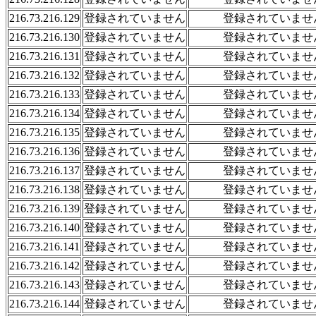
216.73.216.129
登録されていません
登録されていませ
216.73.216.130
登録されていません
登録されていませ
216.73.216.131
登録されていません
登録されていませ
216.73.216.132
登録されていません
登録されていませ
216.73.216.133
登録されていません
登録されていませ
216.73.216.134
登録されていません
登録されていませ
216.73.216.135
登録されていません
登録されていませ
216.73.216.136
登録されていません
登録されていませ
216.73.216.137
登録されていません
登録されていませ
216.73.216.138
登録されていません
登録されていませ
216.73.216.139
登録されていません
登録されていませ
216.73.216.140
登録されていません
登録されていませ
216.73.216.141
登録されていません
登録されていませ
216.73.216.142
登録されていません
登録されていませ
216.73.216.143
登録されていません
登録されていませ
216.73.216.144
登録されていません
登録されていませ