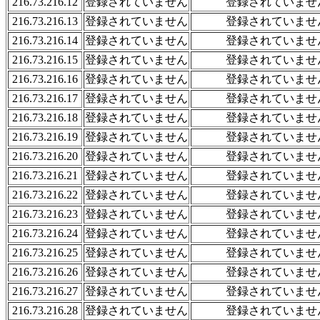
216.73.216.12
登録されていません
登録されていませ
216.73.216.13
登録されていません
登録されていませ
216.73.216.14
登録されていません
登録されていませ
216.73.216.15
登録されていません
登録されていませ
216.73.216.16
登録されていません
登録されていませ
216.73.216.17
登録されていません
登録されていませ
216.73.216.18
登録されていません
登録されていませ
216.73.216.19
登録されていません
登録されていませ
216.73.216.20
登録されていません
登録されていませ
216.73.216.21
登録されていません
登録されていませ
216.73.216.22
登録されていません
登録されていませ
216.73.216.23
登録されていません
登録されていませ
216.73.216.24
登録されていません
登録されていませ
216.73.216.25
登録されていません
登録されていませ
216.73.216.26
登録されていません
登録されていませ
216.73.216.27
登録されていません
登録されていませ
216.73.216.28
登録されていません
登録されていませ